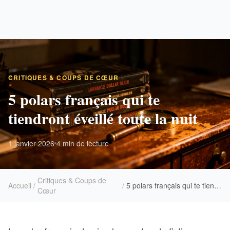
CRITIQUES & COUPS DE CŒUR
5 polars français qui te
tiendront éveillé toute la nuit
1 janvier 2026
4 min de lecture
Critiques & Coups de
Accueil
/
/
5 polars français qui te tiendront éveillé toute la nuit
Cœur