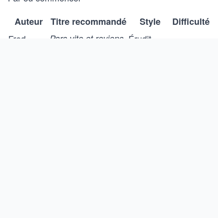
Auteur
Titre recommandé
Style
Difficulté
Fred
Pars vite et reviens
Érudit,
Moyenne
Vargas
poétique
tard
Franck
Thriller
Le Syndrome E
Facile
Thilliez
glaçant
Michel
Twist,
Un avion sans elle
Facile
Bussi
suspense
Pierre
Noir
Alex
Moyenne
Lemaitre
littéraire
Le Serpent aux
Social,
DOA
Soutenue
engagé
mille coupures
Choisis le style qui te parle, procure-toi le titre
correspondant, et bloque ta soirée. Tu risques de