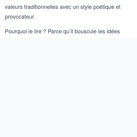
valeurs traditionnelles avec un style poétique et
provocateur.
Pourquoi le lire ? Parce qu’il bouscule les idées
reçues et invite à repenser la morale et la société.
15.
d’Alexis de
De la démocratie en Amérique
Tocqueville
Publié en 1835, cet essai analyse les forces et les
faiblesses de la démocratie américaine. Tocqueville
y explore des thèmes comme l’égalité et la liberté.
Pourquoi le lire ? Parce qu’il propose une réflexion
profonde sur les fondements de la démocratie.